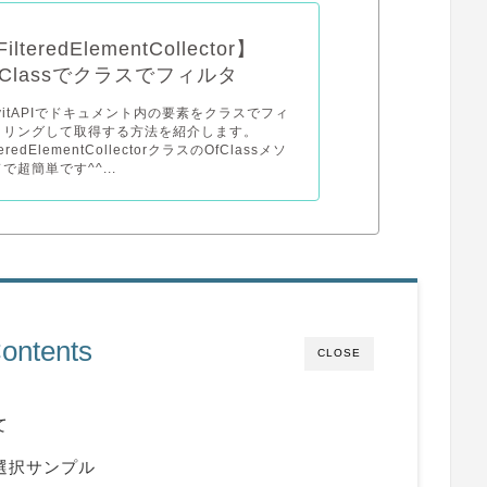
ilteredElementCollector】
fClassでクラスでフィルタ
vitAPIでドキュメント内の要素をクラスでフィ
タリングして取得する方法を紹介します。
lteredElementCollectorクラスのOfClassメソ
で超簡単です^^...
ontents
CLOSE
て
素選択サンプル