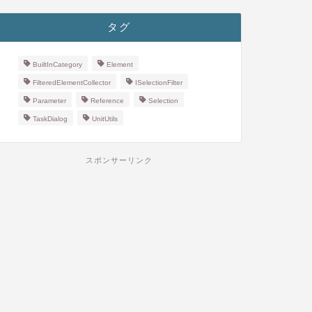
タグ
BuiltInCategory
Element
FilteredElementCollector
ISelectionFilter
Parameter
Reference
Selection
TaskDialog
UnitUtils
スポンサーリンク