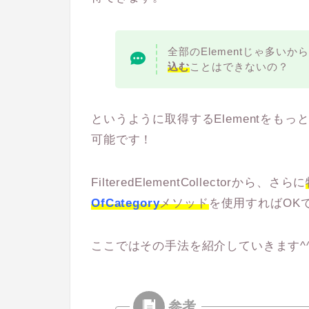
全部のElementじゃ多い
込む
ことはできないの？
というように取得するElementをも
可能です！
FilteredElementCollectorから、さらに
OfCategory
メソッド
を使用すればOK
ここではその手法を紹介していきます^