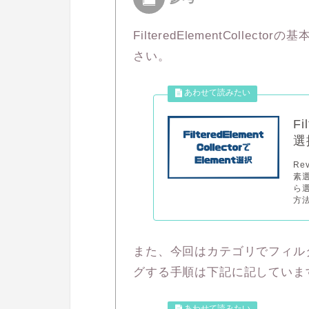
FilteredElementColle
さい。
Fi
選
Rev
素
ら
方法
また、今回はカテゴリでフィル
グする手順は下記に記していま