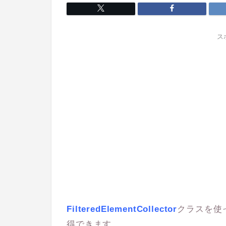
ス
FilteredElementCollector
クラスを使っ
得できます。