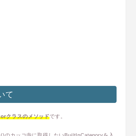
ついて
llectorクラスのメソッド
です。
)のカッコ内に取得したいBuiltInCategoryを入