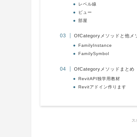
レベル線
ビュー
部屋
OfCategoryメソッドと
FamilyInstance
FamilySymbol
OfCategoryメソッドまとめ
RevitAPI独学用教材
Revitアドイン作ります
ス