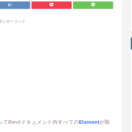
ポンサーリンク
てRevitドキュメント内すべての
Element
が取