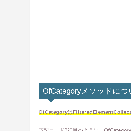
OfCategoryメソッドに
OfCategoryはFilteredElementCo
下記コード8行目のように、OfCategory(